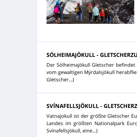
SÓLHEIMAJÖKULL - GLETSCHERZ
Der Sólheimajökull Gletscher befindet s
vom gewaltigen Mýrdalsjökull herabflie
Gletscher...)
SVÍNAFELLSJÖKULL - GLETSCHE
Vatnajokull ist der größte Gletscher E
Landes im größten Nationalpark Euro
Svínafellsjökull, eine...)