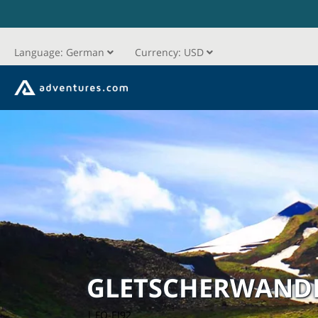
Language:
German
Currency:
USD
GLETSCHERWANDE
| FO-EI92