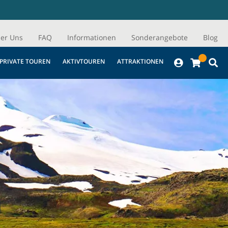
er Uns
FAQ
Informationen
Sonderangebote
Blog
PRIVATE TOUREN
AKTIVTOUREN
ATTRAKTIONEN
N