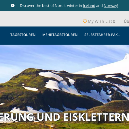
Discover the best of Nordic winter in
Iceland
and
Norway!
My Wish List
0
Üb
TAGESTOUREN
MEHRTAGESTOUREN
SELBSTFAHRER-PAKETE
RUNG UND EISKLETTER