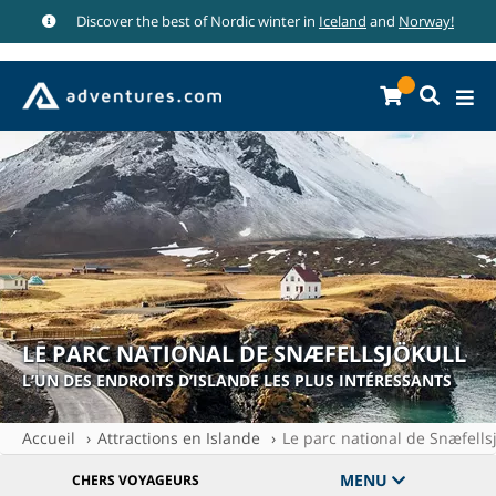
Discover the best of Nordic winter in
Iceland
and
Norway!
LE PARC NATIONAL DE SNÆFELLSJÖKULL
L’UN DES ENDROITS D’ISLANDE LES PLUS INTÉRESSANTS
Accueil
Attractions en Islande
Le parc national de Snæfellsj
MENU
CHERS VOYAGEURS