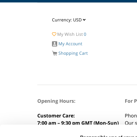
Currency:
USD
My Wish List
0
My Account
Shopping Cart
Opening Hours:
For 
Customer Care:
Phon
7:00 am – 9:30 pm GMT (Mon-Sun)
Our s
8:00 