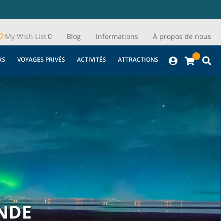
My Wish List
0
Blog
Informations
À propos de nous
RS
VOYAGES PRIVÉS
ACTIVITÉS
ATTRACTIONS
ANDE