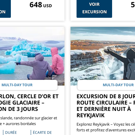
648
5
VOIR
USD
ON
EXCURSION
MULTI-DAY TOUR
MULTI-DAY TOUR
LON, CERCLE D’OR ET
EXCURSION DE 8 JOU
GIE GLACIAIRE –
ROUTE CIRCULAIRE –
ON DE 3 JOURS
ET DERNIÈRE NUIT À
REYKJAVIK
Islande, randonnée sur glacier et
ce + aurores boréales
Explorez Reykjavik – Voyez les c
forts et profitez d’aventures exci
DURÉE
ÉCARTE DE