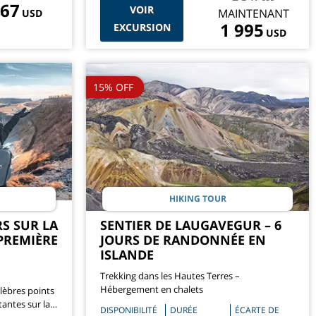
67
VOIR
MAINTENANT
USD
1 995
EXCURSION
USD
15% OFF
HIKING TOUR
RS SUR LA
SENTIER DE LAUGAVEGUR – 6
 PREMIÈRE
JOURS DE RANDONNÉE EN
ISLANDE
Trekking dans les Hautes Terres –
Hébergement en chalets
élèbres points
tantes sur la
DISPONIBILITÉ
DURÉE
ÉCARTE DE