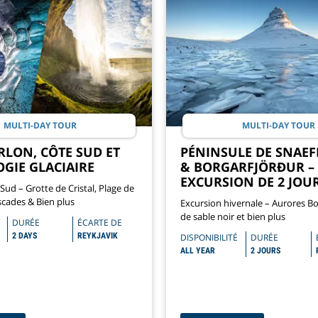
MULTI-DAY TOUR
MULTI-DAY TOUR
RLON, CÔTE SUD ET
PÉNINSULE DE SNAEF
GIE GLACIAIRE
& BORGARFJÖRÐUR –
EXCURSION DE 2 JOU
Sud – Grotte de Cristal, Plage de
cades & Bien plus
Excursion hivernale – Aurores Bo
de sable noir et bien plus
DURÉE
ÉCARTE DE
2 DAYS
REYKJAVIK
DISPONIBILITÉ
DURÉE
ALL YEAR
2 JOURS