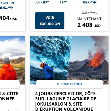
 séjour à
JUN - SEPT
6 DAY
REYKJAVIK
ÉCARTE DE
REYKJAVÍK
2 833
USD
 404
VOIR
MAINTENANT
USD
2 408
EXCURSION
USD
MULTI-DAY TOUR
 & CÔTE
4 JOURS CERCLE D'OR, CÔTE
DONNÉE
SUD, LAGUNE GLACIAIRE DE
JOKULSARLON & SITE
D'ÉRUPTION VOLCANIQUE