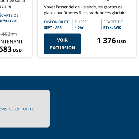
journée sur la
ciaire
Voyez l'essentiel de l'Islande, les grottes de
glace envoûtantes & les randonnées glaciaires
ÉCARTE DE
amusantes
REYKJAVIK
DISPONIBILITÉ
DURÉE
ÉCARTE DE
SEPT - APR
4 DAY
REYKJAVIK
3 156
USD
1 376
VOIR
INTENANT
USD
 683
EXCURSION
USD
ewsletter form.