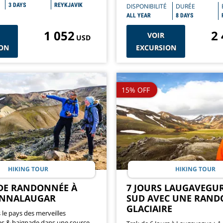
route circulaire – Terminez votre
3 DAYS
REYKJAVIK
DISPONIBILITÉ
DURÉE
Reykjavik
ALL YEAR
8 DAYS
1 052
2
VOIR
USD
ON
EXCURSION
15% OFF
HIKING TOUR
HIKING TOUR
 DE RANDONNÉE À
7 JOURS LAUGAVEGUR
NNALAUGAR
SUD AVEC UNE RAN
GLACIAIRE
 le pays des merveilles
s & baignade dans une source