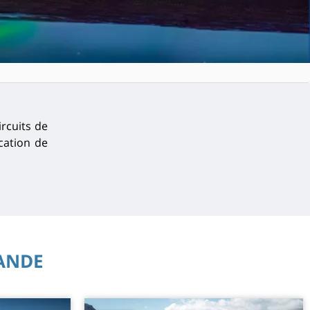
ircuits de
ication de
LANDE