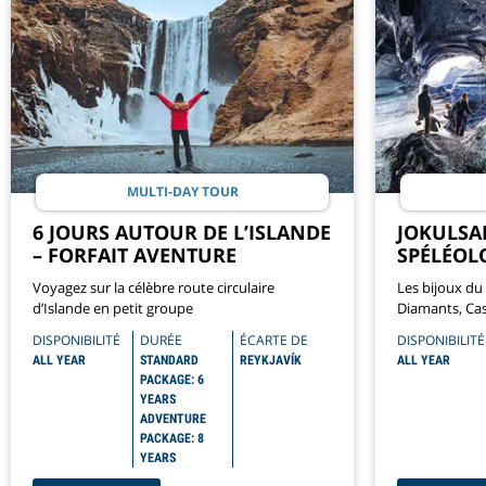
MULTI-DAY TOUR
6 JOURS AUTOUR DE L’ISLANDE
JOKULSA
– FORFAIT AVENTURE
SPÉLÉOLO
Voyagez sur la célèbre route circulaire
Les bijoux du 
d’Islande en petit groupe
Diamants, Cas
DISPONIBILITÉ
DURÉE
ÉCARTE DE
DISPONIBILITÉ
ALL YEAR
STANDARD
REYKJAVÍK
ALL YEAR
PACKAGE: 6
YEARS
ADVENTURE
PACKAGE: 8
YEARS