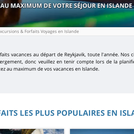
 AU MAXIMUM DE VOTRE SÉJOUR EN ISLANDE
xcursions & Forfaits Voyages en Islande
aits vacances au départ de Reykjavik, toute l'année. Nos c
bergement, donc veuillez en tenir compte lors de la planif
itez au maximum de vos vacances en Islande.
AITS LES PLUS POPULAIRES EN IS