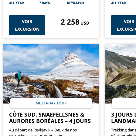
ALL YEAR
7 DAYS
REYKJAVÍK
ALL YEAR
2 258
VOIR
VOIR
USD
EXCURSION
EXCURSI
MULTI-DAY TOUR
CÔTE SUD, SNAEFELLSNES &
3 JOURS
AURORES BORÉALES – 4 JOURS
LANDMA
Au départ de Reykjavik – Deux de nos
Trekking dans
excursions les plus populaires
géothermique