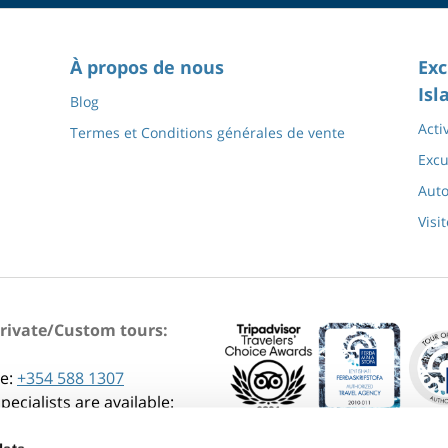
À propos de nous
Exc
Isl
Blog
Acti
Termes et Conditions générales de vente
Excu
Auto
Visi
Private/Custom tours:
e:
+354 588 1307
pecialists are available:
am - 4:30 pm GMT (Mon-Fri)