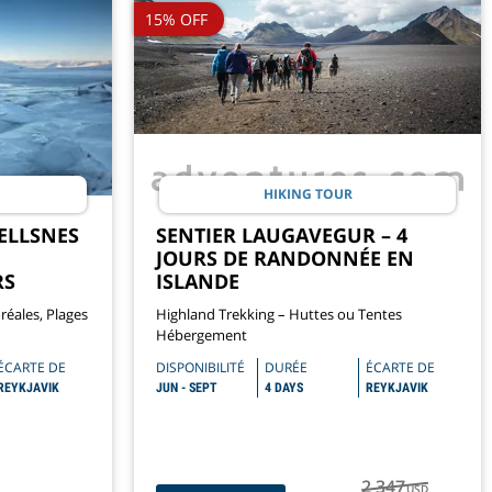
15% OFF
HIKING TOUR
ELLSNES
SENTIER LAUGAVEGUR – 4
JOURS DE RANDONNÉE EN
RS
ISLANDE
réales, Plages
Highland Trekking – Huttes ou Tentes
Hébergement
ÉCARTE DE
DISPONIBILITÉ
DURÉE
ÉCARTE DE
REYKJAVIK
JUN - SEPT
4 DAYS
REYKJAVIK
2 347
USD