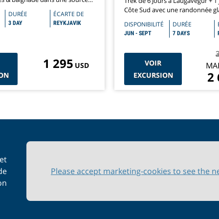
Trek de 6 Jours à Laugavegur + 1 
relle
Côte Sud avec une randonnée gla
DURÉE
ÉCARTE DE
3 DAY
REYKJAVIK
DISPONIBILITÉ
DURÉE
JUN - SEPT
7 DAYS
1 295
VOIR
MA
USD
2
ON
EXCURSION
et
de
Please accept marketing-cookies to see the n
on