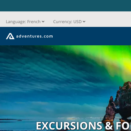
Language:
French
Currency:
USD
EXCURSIONS & FO