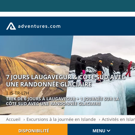
7 JOURS LAUGAVEGUR & CÔTE SUD AVEC
UNE RANDONNÉE GLACIAIRE
| IS-TR-L7H
TREK DE 6 JOURS À LAUGAVEGUR + 1 JOURNÉE SUR LA
CÔTE SUD AVEC UNE RANDONNÉE GLACIAIRE
Accueil
Excursions à la journée en Islande
Activités en Isl
DISPONIBILITÉ
MENU