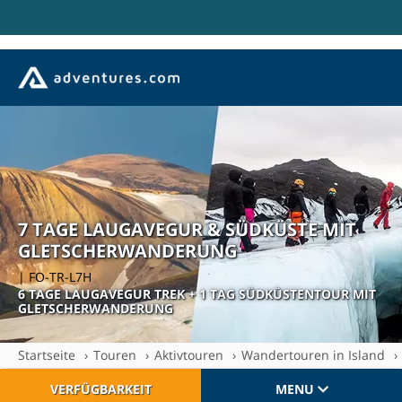
7 TAGE LAUGAVEGUR & SÜDKÜSTE MIT
GLETSCHERWANDERUNG
| FO-TR-L7H
6 TAGE LAUGAVEGUR TREK + 1 TAG SÜDKÜSTENTOUR MIT
GLETSCHERWANDERUNG
Startseite
Touren
Aktivtouren
Wandertouren in Island
VERFÜGBARKEIT
MENU