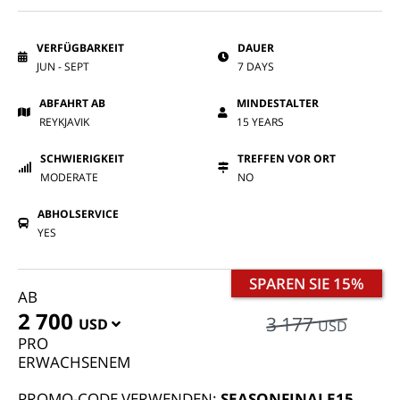
VERFÜGBARKEIT
DAUER
JUN - SEPT
7 DAYS
ABFAHRT AB
MINDESTALTER
REYKJAVIK
15 YEARS
SCHWIERIGKEIT
TREFFEN VOR ORT
MODERATE
NO
ABHOLSERVICE
YES
SPAREN SIE 15%
AB
2 700
3 177
USD
USD
PRO
ERWACHSENEM
PROMO-CODE VERWENDEN:
SEASONFINALE15