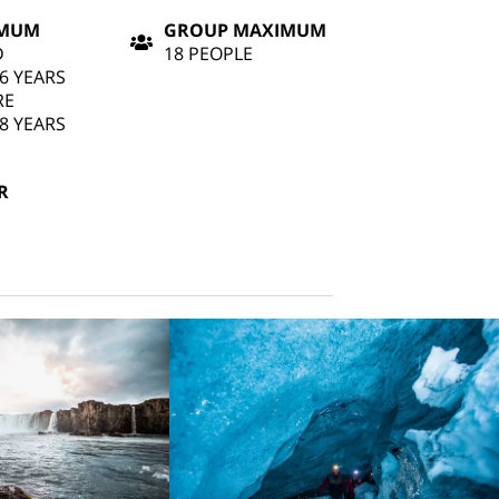
IMUM
GROUP MAXIMUM
D
18 PEOPLE
6 YEARS
RE
8 YEARS
R