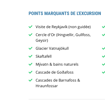
POINTS MARQUANTS DE L'EXCURSION
Visite de Reykjavík (non guidée)
Cercle d'Or (Þingvellir, Gullfoss,
Geysir)
Glacier Vatnajökull
Skaftafell
Mývatn & bains naturels
Cascade de Goðafoss
Cascades de Barnafoss &
Hraunfossar