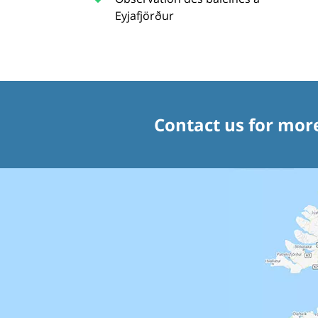
Eyjafjörður
Contact us for mor