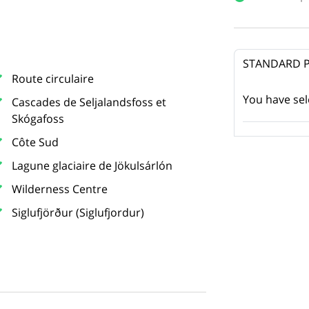
STANDARD 
Route circulaire
You have se
Cascades de Seljalandsfoss et
Skógafoss
Côte Sud
Lagune glaciaire de Jökulsárlón
Wilderness Centre
Siglufjörður (Siglufjordur)