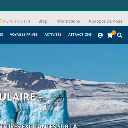
My Wish List
0
Blog
Informations
À propos de nous
RS
VOYAGES PRIVÉS
ACTIVITÉS
ATTRACTIONS
ULAIRE –
ENTURES EXCITANTES SUR LA