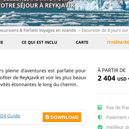
VOTRE SÉJOUR À REYKJAVIK
xcursions & Forfaits Voyages en Islande
Excursion de 8 jours sur
IE
CE QUI EST INCLU
CARTE
ITINÉRAIR
À PARTIR DE
rs pleine d’aventures est parfaite pour
2 404
fiter de Reykjavík et voir les plus beaux
USD
tivités étonnantes le long du chemin.
Pas de fra
2024 Guide
DOWNLOAD
Paiement r
meilleur p