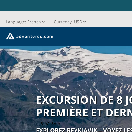
Language:
French
Currency:
USD
EXCURSION DE 8 J
PREMIÈRE ET DERN
| IS-AA-8AIA
EXPLOREZ REYKJAVIK – VOYEZ LE