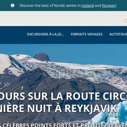
Discover the best of Nordic winter in
Iceland
and
Norway!
EXCURSIONS À LA JOURNÉE
FORFAITS VOYAGES
AUTOTOU
OURS SUR LA ROUTE CIRC
IÈRE NUIT À REYKJAVIK
S CÉLÈBRES POINTS FORTS ET PROFITEZ D’AV