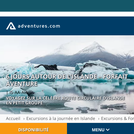
6 JOURS AUTOUR DE L’ISLANDE – FORFAIT
AVENTURE
| IS-AA-AIA
VOYAGEZ SUR LA CÉLÈBRE ROUTE CIRCULAIRE D’ISLANDE
EN PETIT GROUPE
Accueil
Excursions à la journée en Islande
Excursions & For
DISPONIBILITÉ
MENU