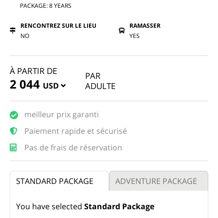
PACKAGE: 8 YEARS
RENCONTREZ SUR LE LIEU
RAMASSER
NO
YES
À PARTIR DE
PAR
2 044
USD
ADULTE
meilleur prix garanti
Paiement rapide et sécurisé
Pas de frais de réservation
STANDARD PACKAGE
ADVENTURE PACKAGE
You have selected
Standard Package