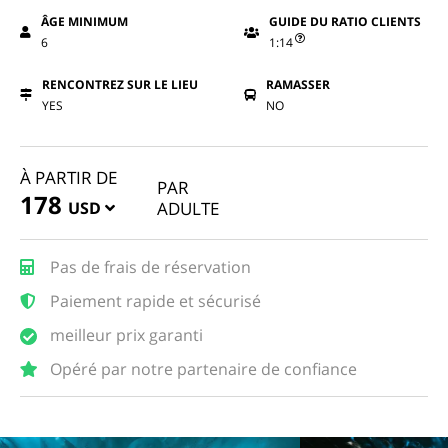
ÂGE MINIMUM
GUIDE DU RATIO CLIENTS
6
1:14
RENCONTREZ SUR LE LIEU
RAMASSER
YES
NO
À PARTIR DE
PAR
178
USD
ADULTE
Pas de frais de réservation
Paiement rapide et sécurisé
meilleur prix garanti
Opéré par notre partenaire de confiance