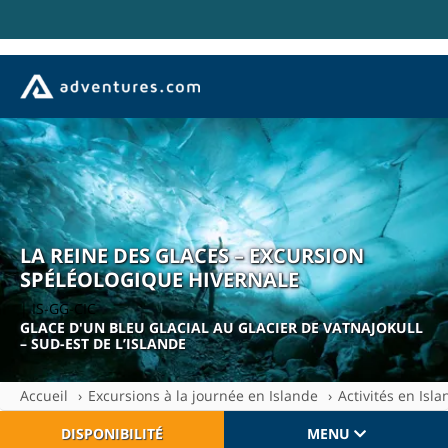
LA REINE DES GLACES – EXCURSION
SPÉLÉOLOGIQUE HIVERNALE
| IS-GG-CIC
GLACE D'UN BLEU GLACIAL AU GLACIER DE VATNAJOKULL
– SUD-EST DE L’ISLANDE
Accueil
Excursions à la journée en Islande
Activités en Isl
DISPONIBILITÉ
MENU