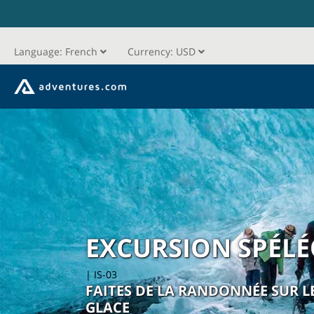
Language:
French
Currency:
USD
EXCURSION SPÉL
| IS-03
FAITES DE LA RANDONNÉE SUR L
GLACE