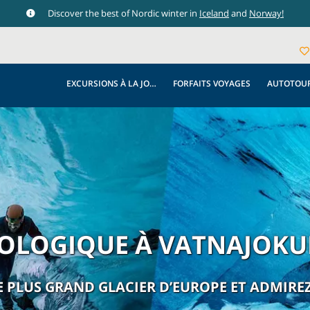
Discover the best of Nordic winter in
Iceland
and
Norway!
EXCURSIONS À LA JOURNÉE
FORFAITS VOYAGES
AUTOTOU
ÉOLOGIQUE À VATNAJOKU
E PLUS GRAND GLACIER D’EUROPE ET ADMIREZ