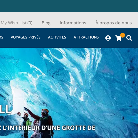
My Wish List
(0)
Blog
Informations
À propos de nous
RS
VOYAGES PRIVÉS
ACTIVITÉS
ATTRACTIONS
LL
 L’INTÉRIEUR D’UNE GROTTE DE