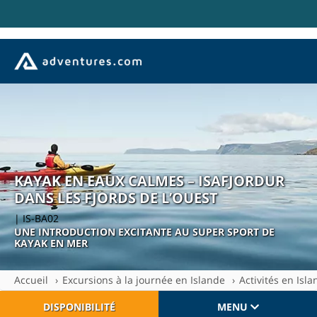
KAYAK EN EAUX CALMES – ISAFJORDUR
DANS LES FJORDS DE L’OUEST
| IS-BA02
UNE INTRODUCTION EXCITANTE AU SUPER SPORT DE
KAYAK EN MER
Accueil
Excursions à la journée en Islande
Activités en Isl
DISPONIBILITÉ
MENU