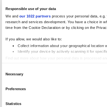
Responsible use of your data
We and
our 1022 partners
process your personal data, e.g.
research and services development. You have a choice in wh
time from the Cookie Declaration or by clicking on the Privacy
If you allow, we would also like to:
Collect information about your geographical location 
Identify your device by actively scanning it for specifi
Find out more about how your personal data is processed an
Consent
We use cookies to personalise content and ads, to provide so
Necessary
Selection
information that you’ve provided to them or that they’ve colle
Preferences
Statistics