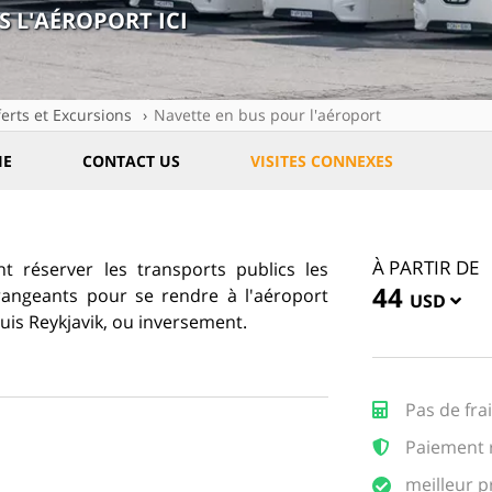
S L'AÉROPORT ICI
erts et Excursions
Navette en bus pour l'aéroport
IE
CONTACT US
VISITES CONNEXES
À PARTIR DE
t réserver les transports publics les
44
rangeants pour se rendre à l'aéroport
USD
puis Reykjavik, ou inversement.
Pas de fra
Paiement r
meilleur p