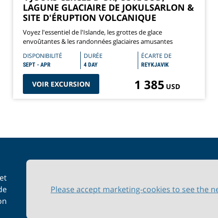
LAGUNE GLACIAIRE DE JOKULSARLON &
SITE D'ÉRUPTION VOLCANIQUE
Voyez l'essentiel de l'Islande, les grottes de glace
envoûtantes & les randonnées glaciaires amusantes
DISPONIBILITÉ
DURÉE
ÉCARTE DE
SEPT - APR
4 DAY
REYKJAVIK
1 385
VOIR EXCURSION
USD
et
de
Please accept marketing-cookies to see the n
on