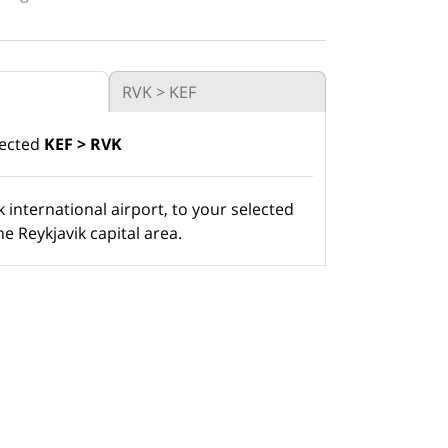
RVK > KEF
lected
KEF > RVK
 international airport, to your selected
he Reykjavik capital area.