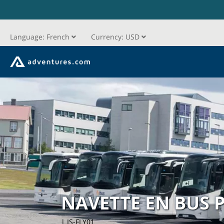
Language:
French
Currency:
USD
NAVETTE EN BUS 
| IS-FLY01