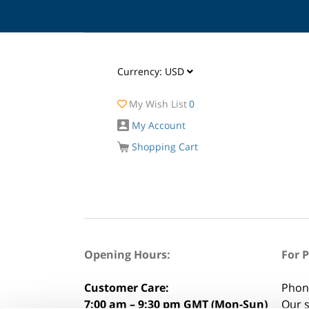
Currency:
USD
My Wish List
0
My Account
Shopping Cart
Opening Hours:
For 
Customer Care:
Phon
7:00 am – 9:30 pm GMT (Mon-Sun)
Our s