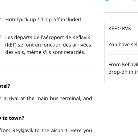
Hotel pick-up / drop-off included
KEF > RVK
Les départs de l'aéroport de Keflavik
You have se
(KEF) se font en fonction des arrivées
des vols, même s'ils sont retardés.
From Keflavik
drop-off in t
otel?
n arrival at the main bus terminal, and
y to town?
from Reykjavik to the airport. Here you