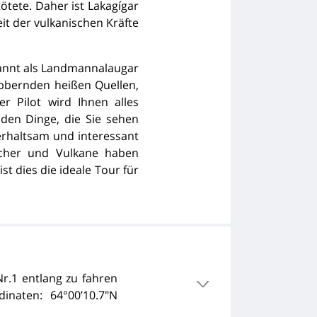
ötete. Daher ist Lakagígar
heit der vulkanischen Kräfte
kannt als Landmannalaugar
ubbernden heißen Quellen,
er Pilot wird Ihnen alles
nden Dinge, die Sie sehen
terhaltsam und interessant
tscher und Vulkane haben
st dies die ideale Tour für
Nr.1 entlang zu fahren
inaten: 64°00’10.7″N