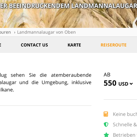
ÜBER BEEINDRUCKENDEM LANDMANNALAUGA
ouren
Landmannalaugar von Oben
E
CONTACT US
KARTE
REISEROUTE
AB
Flug sehen Sie die atemberaubende
550
laugar und die Umgebung, inklusive
USD
lkane.
Keine bu
Schnelle &
Betrieben