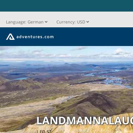
Language:
German
Currency:
USD
LANDMANNALAUG
| FO-S7