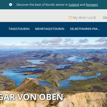
Discover the best of Nordic winter in
Iceland
and
Norway!
My Wish List
0
Üb
TAGESTOUREN
MEHRTAGESTOUREN
SELBSTFAHRER-PAKETE
AR VON OBEN