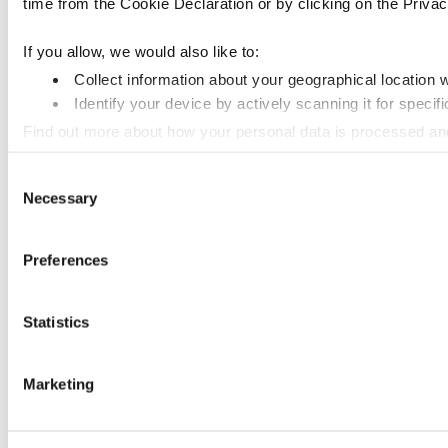
time from the Cookie Declaration or by clicking on the Privacy
If you allow, we would also like to:
Collect information about your geographical location 
Identify your device by actively scanning it for specifi
Find out more about how your personal data is processed an
Consent
We use cookies to personalise content and ads, to provide so
Necessary
Selection
information that you’ve provided to them or that they’ve colle
Preferences
Statistics
Marketing