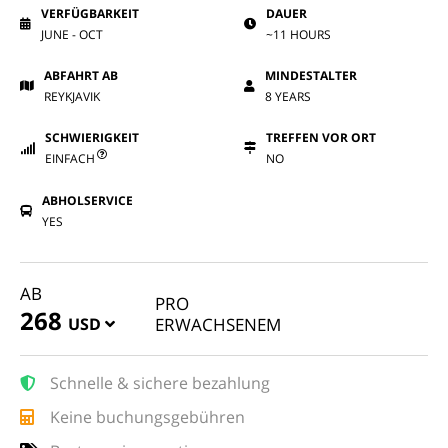
VERFÜGBARKEIT
DAUER
JUNE - OCT
~11 HOURS
ABFAHRT AB
MINDESTALTER
REYKJAVIK
8 YEARS
SCHWIERIGKEIT
TREFFEN VOR ORT
EINFACH
NO
ABHOLSERVICE
YES
AB
PRO
268
USD
ERWACHSENEM
Schnelle & sichere bezahlung
Keine buchungsgebühren