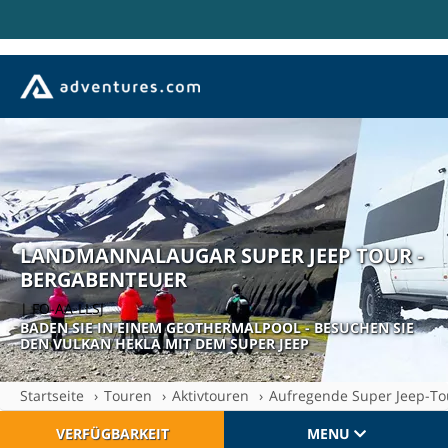
LANDMANNALAUGAR SUPER JEEP TOUR -
BERGABENTEUER
| FO-AA-LLSJ
BADEN SIE IN EINEM GEOTHERMALPOOL - BESUCHEN SIE
DEN VULKAN HEKLA MIT DEM SUPER JEEP
Startseite
Touren
Aktivtouren
Aufregende Super Jeep-T
VERFÜGBARKEIT
MENU