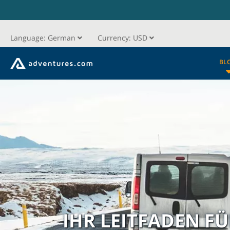
Language:
German
Currency:
USD
BL
IHR LEITFADEN F