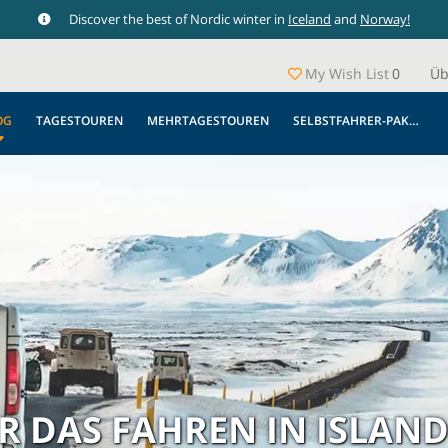
Discover the best of Nordic winter in
Iceland
and
Norway!
My Wish List
0
Üb
OG
TAGESTOUREN
MEHRTAGESTOUREN
SELBSTFAHRER-PAKETE
ÜR DAS FAHREN IN ISLAN