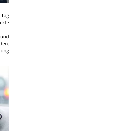
 Tag
ckte
 und
nden.
ckung