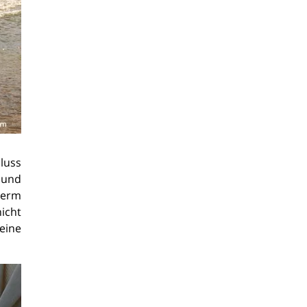
luss
 und
term
nicht
eine