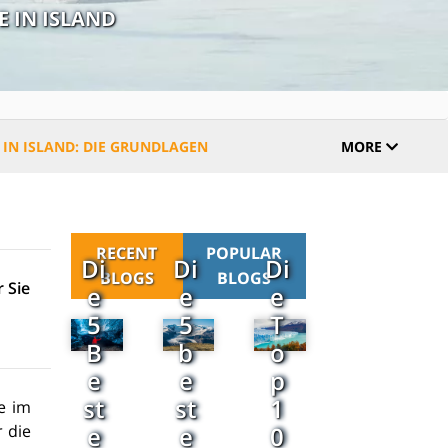
 IN ISLAND
IN ISLAND: DIE GRUNDLAGEN
MORE
RECENT
POPULAR
Di
Di
Di
BLOGS
BLOGS
 Sie
e
e
e
5
5
T
B
b
o
e
e
p
st
st
1
e im
e
e
0
 die