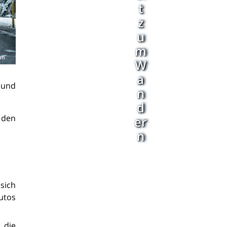
t
z
u
m
W
a
 und
n
d
f den
er
n
 sich
utos
 die