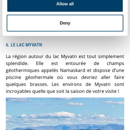
Allow all
our social media, advertising and analytics partners who
may combine it with other information that you’ve
provided to them or that they’ve collected from your use
Deny
of their services.
6. LE LAC MYVATN
La région autour du lac Myvatn est tout simplement
splendide. Elle est entourée de champs
géothermiques appelés Namaskard et dispose d’une
piscine géothermale où vous devriez aller faire
quelques brasses. Les environs de Myvatn sont
incroyables quelle que soit la saison de votre visite !