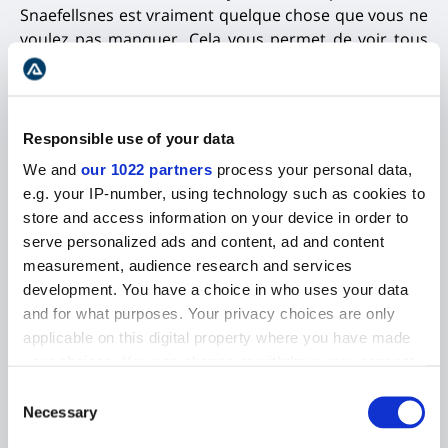
Snaefellsnes est vraiment quelque chose que vous ne
voulez pas manquer.
Ce
la vous permet de voir tous
les points forts de la péninsule en une seule
journée.
Votre guide vous montrera les points de
repère de la péninsule et vous racontera beaucoup
d'histoires à son sujet, car cette région est riche en
Responsible use of your data
folklore et en histoire.
We and
our 1022 partners
process your personal data,
e.g. your IP-number, using technology such as cookies to
La péninsule de Snæfellsnes
r
egorge de sites à
store and access information on your device in order to
couper le souffle et d'activités de plein air
serve personalized ads and content, ad and content
sensationnelles.
Voici tous les faits saillants de
measurement, audience research and services
Snaefellsnes que vous verrez pendant la journée.
development. You have a choice in who uses your data
YTRI-TUNGA ET SA COLONIE DE PHOQUES
and for what purposes. Your privacy choices are only
applicable on this digital property where you have made
Une fois que vous aurez quitté Reykjavík, votre voyage
your choices. You can change or withdraw your consent
commencera par l'incontournable plage d'Ytri-Tunga.
any time from the Cookie Declaration or by clicking on
C'est une plage dorée réputée pour sa colonie de
Consent
the Privacy trigger icon.
phoques.
La meilleure saison pour la voir est entre
Necessary
Selection
juin et juillet.
D
es phoques communs et les phoques