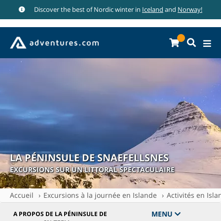
Discover the best of Nordic winter in
Iceland
and
Norway!
LA PÉNINSULE DE SNAEFELLSNES
EXCURSIONS SUR UN LITTORAL SPECTACULAIRE
Accueil
Excursions à la journée en Islande
Activités en Isl
MENU
A PROPOS DE LA PÉNINSULE DE