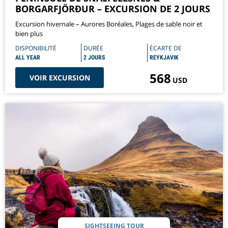
BORGARFJÖRÐUR – EXCURSION DE 2 JOURS
Excursion hivernale – Aurores Boréales, Plages de sable noir et
bien plus
DISPONIBILITÉ
DURÉE
ÉCARTE DE
ALL YEAR
2 JOURS
REYKJAVIK
568
VOIR EXCURSION
USD
SIGHTSEEING TOUR