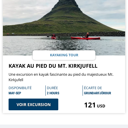
KAYAKING TOUR
KAYAK AU PIED DU MT. KIRKJUFELL
Une excursion en kayak fascinante au pied du majestueux Mt.
Kirkjufell
DISPONIBILITÉ
DURÉE
ÉCARTE DE
MAY-SEP
2 HOURS
GRUNDARFJÖRÐUR
121
VOIR EXCURSION
USD