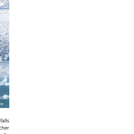
alls
cher