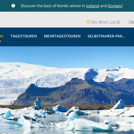
Discover the best of Nordic winter in
Iceland
and
Norway!
My Wish List
0
Üb
OG
TAGESTOUREN
MEHRTAGESTOUREN
SELBSTFAHRER-PAKETE