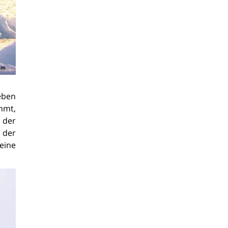
eben
mmt,
 der
 der
eine