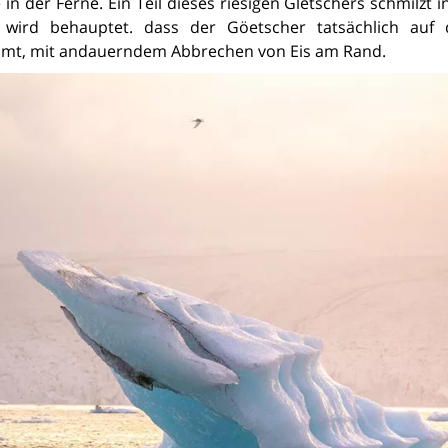
 der Ferne. Ein Teil dieses riesigen Gletschers schmilzt i
Es wird behauptet. dass der Göetscher tatsächlich auf
mmt, mit andauerndem Abbrechen von Eis am Rand.