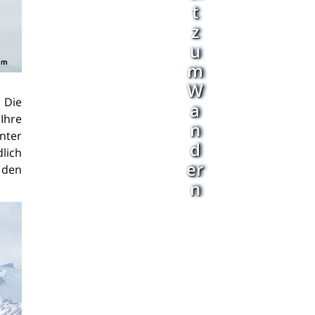
t
z
u
m
W
. Die
a
 Ihre
n
unter
d
dlich
er
 den
n