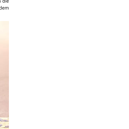
n die
 dem