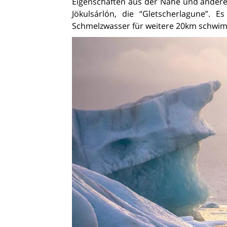
Eigenschaften aus der Nähe und andere in
Jökulsárlón, die “Gletscherlagune”. 
Schmelzwasser für weitere 20km schwi