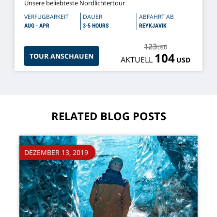
Unsere beliebteste Nordlichtertour
VERFÜGBARKEIT
DAUER
ABFAHRT AB
AUG - APR
3-5 HOURS
REYKJAVIK
123
USD
104
TOUR ANSCHAUEN
AKTUELL
USD
RELATED BLOG POSTS
DEZEMBER 13, 2019