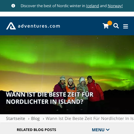
Discover the best of Nordic winter in
Iceland
and
Norway!
WANN IST DIE BESTE ZEIT FÜR
NORDLICHTER IN ISLAND?
Startseite
Blog
Wann Ist Die Beste Zeit Für Nordlichter In I
MENU
RELATED BLOG POSTS